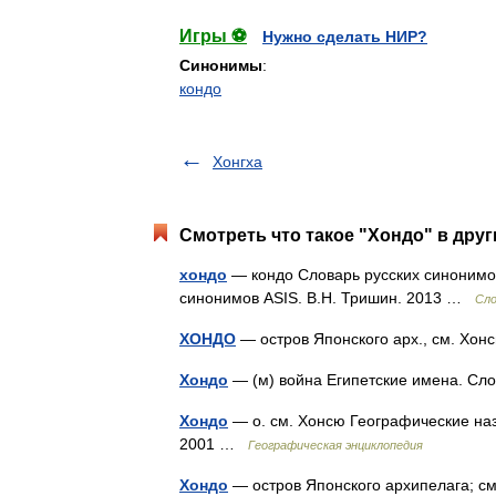
Игры ⚽
Нужно сделать НИР?
Синонимы
:
кондо
Хонгха
Смотреть что такое "Хондо" в друг
хондо
— кондо Словарь русских синонимов.
синонимов ASIS. В.Н. Тришин. 2013 …
Сло
ХОНДО
— остров Японского арх., см. Х
Хондо
— (м) война Египетские имена. С
Хондо
— о. см. Хонсю Географические наз
2001 …
Географическая энциклопедия
Хондо
— остров Японского архипелага; см.