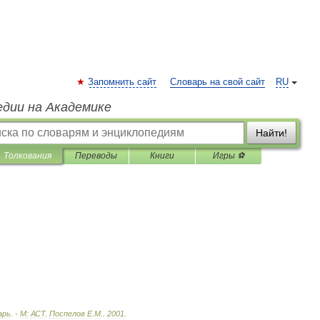
Запомнить сайт
Словарь на свой сайт
RU
едии на Академике
Найти!
Толкования
Переводы
Книги
Игры ⚽
арь
. -
М:
АСТ
.
Поспелов
Е
.
М
.
.
2001
.