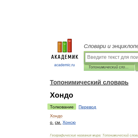
Словари и энциклоп
academic.ru
Топонимический словарь
Топонимический словарь
Хондо
Толкование
Перевод
Хондо
о
.
см
.
Хонсю
Географические
названия
мира:
Топонимический
слов