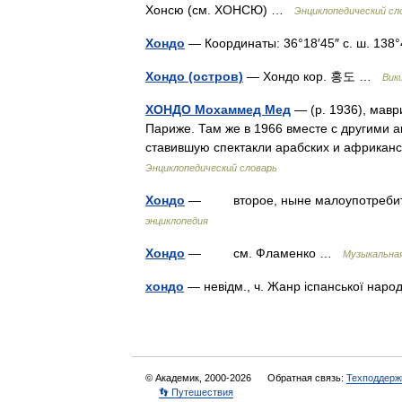
Хонсю (см. ХОНСЮ) …
Энциклопедический сл
Хондо
— Координаты: 36°18′45″ с. ш. 138°4
Хондо (остров)
— Хондо кор. 홍도 …
Вик
ХОНДО Мохаммед Мед
— (р. 1936), мавр
Париже. Там же в 1966 вместе с другими 
ставившую спектакли арабских и африкан
Энциклопедический словарь
Хондо
— второе, ныне малоупотребите
энциклопедия
Хондо
— см. Фламенко …
Музыкальная
хондо
— невідм., ч. Жанр іспанської наро
© Академик, 2000-2026
Обратная связь:
Техподдерж
👣 Путешествия