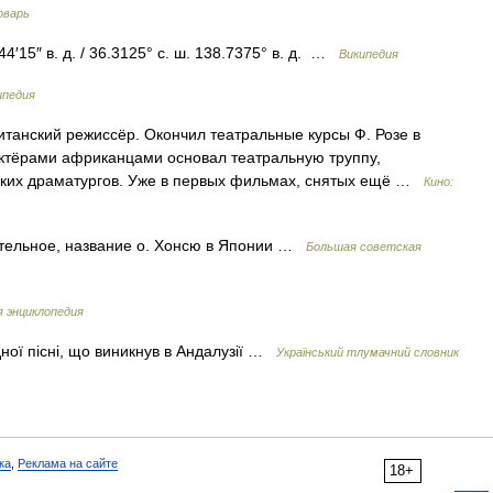
оварь
4′15″ в. д. / 36.3125° с. ш. 138.7375° в. д. …
Википедия
ипедия
итанский режиссёр. Окончил театральные курсы Ф. Розе в
актёрами африканцами основал театральную труппу,
ских драматургов. Уже в первых фильмах, снятых ещё …
Кино:
льное, название о. Хонсю в Японии …
Большая советская
 энциклопедия
дної пісні, що виникнув в Андалузії …
Український тлумачний словник
ка
,
Реклама на сайте
18+