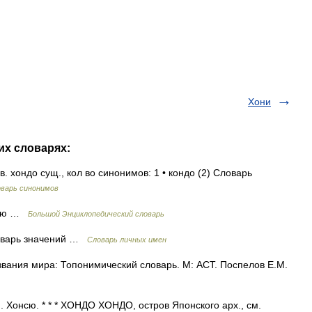
Хони
их словарях:
 хондо сущ., кол во синонимов: 1 • кондо (2) Словарь
варь синонимов
онсю …
Большой Энциклопедический словарь
ловарь значений …
Словарь личных имен
вания мира: Топонимический словарь. М: АСТ. Поспелов Е.М.
 Хонсю. * * * ХОНДО ХОНДО, остров Японского арх., см.