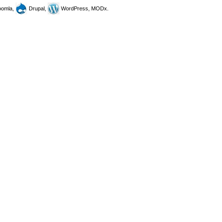
omla,
Drupal,
WordPress, MODx.